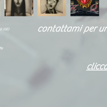
contattami per u
i (GE)
ie
clicc