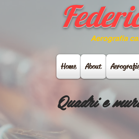
Federi
A
erografia c
Home
About
Aerografi
Quadri e mur