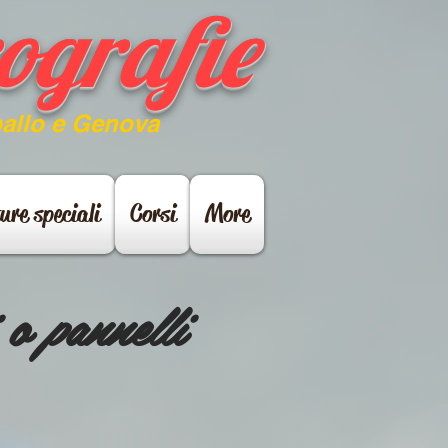
ografie
pallo e Genova
ure speciali
Corsi
More
o pannelli