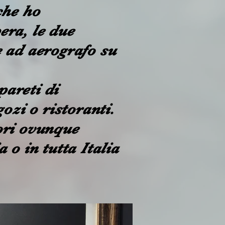
che ho
era, le due
e ad aerografo su
pareti di
ozi o ristoranti.
ori ovunque
 o in tutta Italia