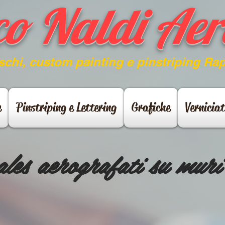
co Naldi Aer
aschi, custom painting e pinstriping Ra
e
Pinstriping e Lettering
Grafiche
Verniciat
ales
aerografati
su muri 