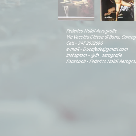
Federico Naldi Aerografie
Via Vecchia Chiesa di Bana, Camogl
Cell - 347 2632680
e-mail -
Ducafede@gmail.com
Instagram - @fn_aerografie
Facebook - Federico Naldi Aerograf